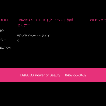
OFILE
TAKAKO STYLE メイク
イベント情報
WEBショ
セミナー
紹介
VIPプライベートヘアメイ
ャラリー
ク
LECTION
TAKAKO Power of Beauty
0467‐55‐9482