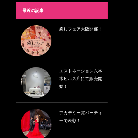
最近の記事
癒しフェア大阪開催！
エストネーション六本
木ヒルズ店にて販売開
始！
アカデミー賞パーティ
ーで表彰！