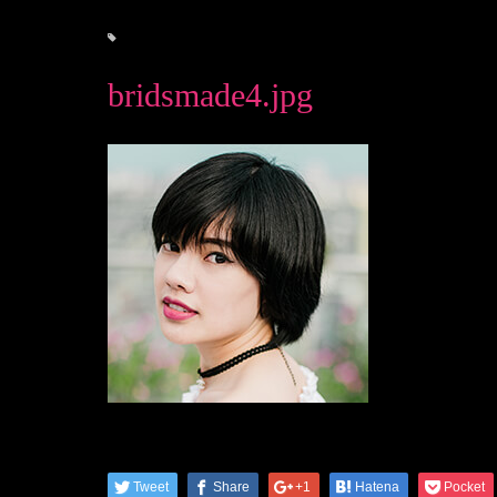
bridsmade4.jpg
Tweet
Share
+1
Hatena
Pocket