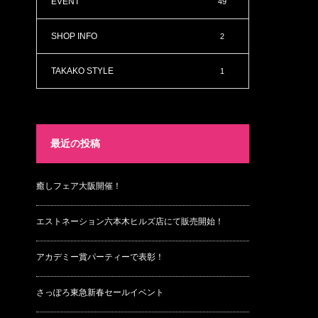
EVENT
49
SHOP INFO
2
TAKAKO STYLE
1
最近の投稿
癒しフェア大阪開催！
エストネーション六本木ヒルズ店にて販売開始！
アカデミー賞パーティーで表彰！
さっぽろ東急新春セールイベント