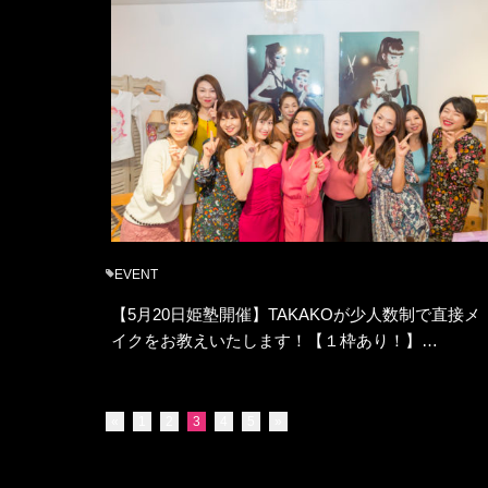
EVENT
【5月20日姫塾開催】TAKAKOが少人数制で直接メ
イクをお教えいたします！【１枠あり！】…
«
1
2
3
4
5
»