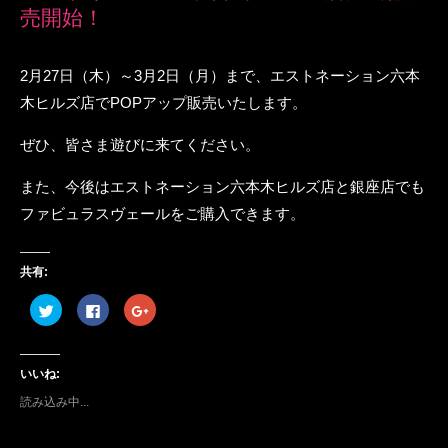
売開始！
2月27日（木）～3月2日（月）まで、エストネーション六本
木ヒルズ店でPOPアップ販売いたします。
ぜひ、皆さま遊びに来てください。
また、今後はエストネーション六本木ヒルズ店と銀座店でも
ファビュラスヴェールをご購入できます。
共有:
ク
F
ク
リ
a
リ
ッ
c
ッ
ク
e
ク
し
b
し
て
o
て
いいね:
T
o
G
w
k
o
i
で
o
読み込み中...
t
共
g
t
有
l
e
す
e