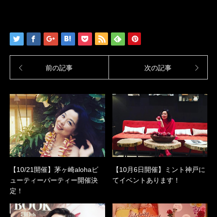
r
る
+
で
に
で
共
は
共
有
ク
有
(
リ
(
新
ッ
新
し
ク
し
い
し
い
ウ
て
ウ
ィ
く
ィ
ン
だ
ン
ド
さ
ド
前の記事
次の記事
ウ
い
ウ
で
(
で
開
新
開
き
し
き
ま
い
ま
す
ウ
す
)
ィ
)
ン
ド
ウ
で
開
き
ま
す
)
【10/21開催】茅ヶ崎alohaビ
【10月6日開催】ミント神戸に
ューティーパーティー開催決
てイベントあります！
定！