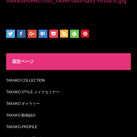
fooodiesfeed.com_sweet-and-salty-brunch.jpg
固定ページ
TAKAKO COLLECTION
TAKAKO STYLE メイクセミナー
TAKAKO ギャラリー
TAKAKO 動画紹介
TAKAKO-PROFILE