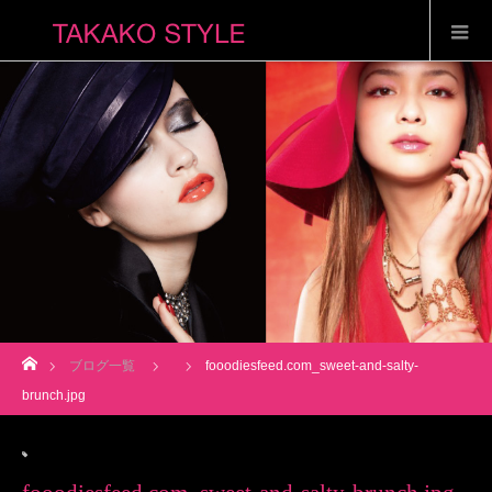
ホーム
ブログ一覧
fooodiesfeed.com_sweet-and-salty-
brunch.jpg