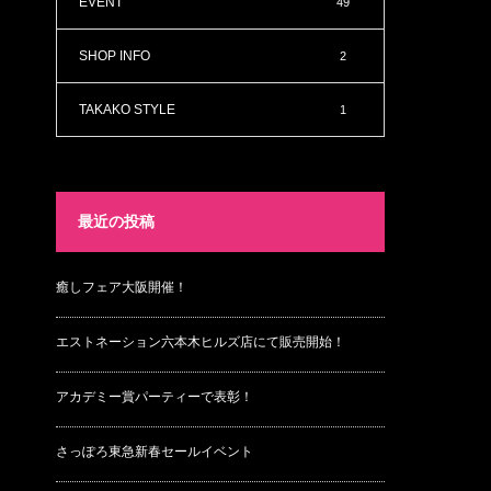
EVENT
49
SHOP INFO
2
TAKAKO STYLE
1
最近の投稿
癒しフェア大阪開催！
エストネーション六本木ヒルズ店にて販売開始！
アカデミー賞パーティーで表彰！
さっぽろ東急新春セールイベント