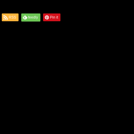
RSS
feedly
Pin it