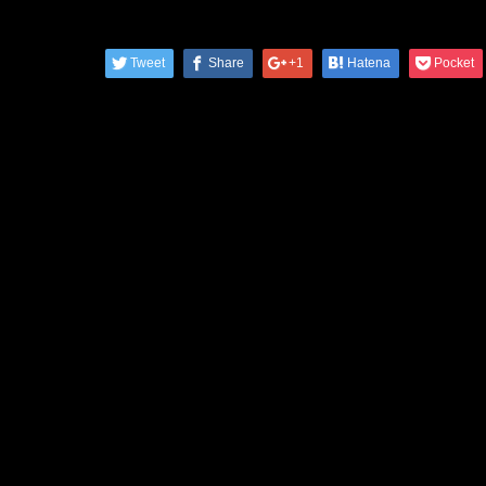
Tweet
Share
+1
Hatena
Pocket