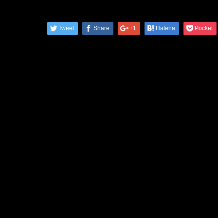
Tweet
Share
+1
Hatena
Pocket