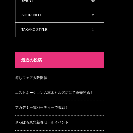
EVENT
49
SHOP INFO
2
TAKAKO STYLE
1
最近の投稿
癒しフェア大阪開催！
エストネーション六本木ヒルズ店にて販売開始！
アカデミー賞パーティーで表彰！
さっぽろ東急新春セールイベント