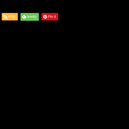
RSS
feedly
Pin it