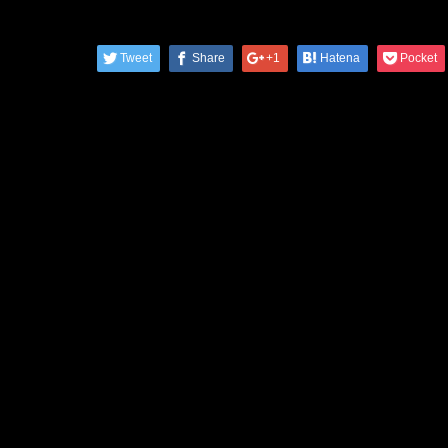
Tweet
Share
+1
Hatena
Pocket