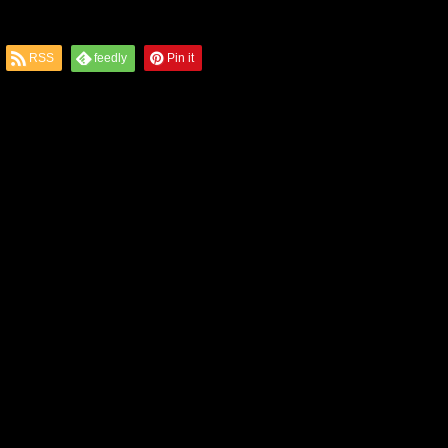
RSS
feedly
Pin it