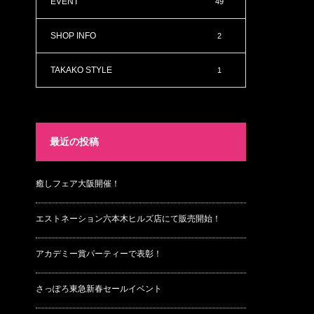
EVENT
49
SHOP INFO
2
TAKAKO STYLE
1
最近の投稿
癒しフェア大阪開催！
エストネーション六本木ヒルズ店にて販売開始！
アカデミー賞パーティーで表彰！
さっぽろ東急新春セールイベント