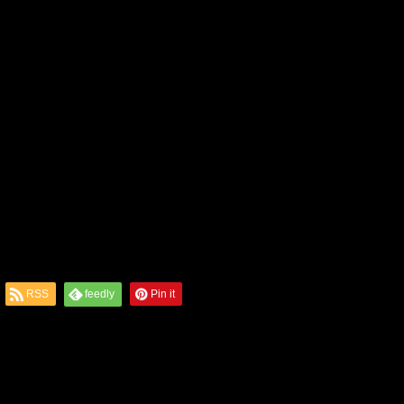
RSS
feedly
Pin it