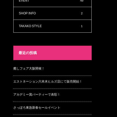
EVENT
49
SHOP INFO
2
TAKAKO STYLE
1
最近の投稿
癒しフェア大阪開催！
エストネーション六本木ヒルズ店にて販売開始！
アカデミー賞パーティーで表彰！
さっぽろ東急新春セールイベント