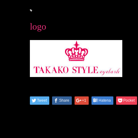
logo
Tweet
Share
+1
Hatena
Pocket