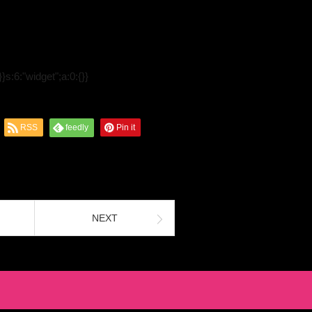
}s:6:"widget";a:0:{}}
RSS
feedly
Pin it
NEXT