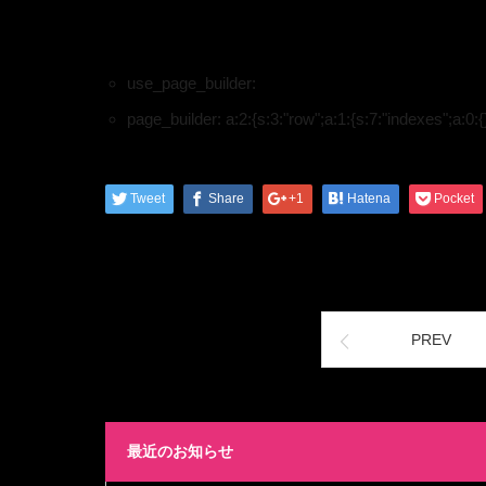
use_page_builder:
page_builder:
a:2:{s:3:"row";a:1:{s:7:"indexes";a:0:{}
Tweet
Share
+1
Hatena
Pocket
PREV
最近のお知らせ