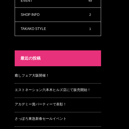
EVENT
49
SHOP INFO
2
TAKAKO STYLE
1
最近の投稿
癒しフェア大阪開催！
エストネーション六本木ヒルズ店にて販売開始！
アカデミー賞パーティーで表彰！
さっぽろ東急新春セールイベント