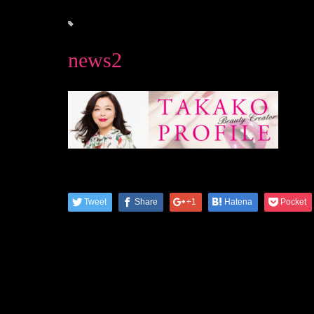
news2
Tweet
Share
+1
Hatena
Pocket