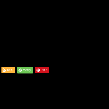
RSS
feedly
Pin it