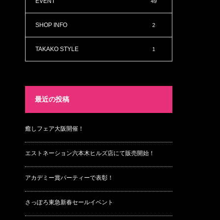
EVENT
49
SHOP INFO
2
TAKAKO STYLE
1
最近の投稿
癒しフェア大阪開催！
エストネーション六本木ヒルズ店にて販売開始！
アカデミー賞パーティーで表彰！
さっぽろ東急新春セールイベント