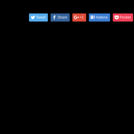
Tweet
Share
+1
Hatena
Pocket