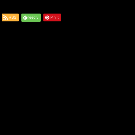
RSS
feedly
Pin it