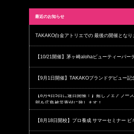
最近のお知らせ
TAKAKO白金アトリエでの 最後の開催となり
【10/21開催】茅ヶ崎alohaビューティーパ
【9月1日開催】TAKAKOブランドデビュー
【8月4日5日に連日開催！】癒しフェアブー
部を広島被災寄付に致します！
【8月18日開校】プロ養成 サマーセミナー 